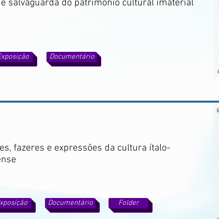
 e salvaguarda do patrimônio cultural imaterial
Exposição
Documentário
s, fazeres e expressões da cultura ítalo-
ense
xposição
Documentário
Folder