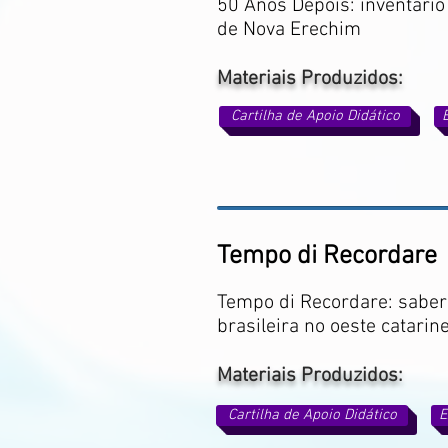
50 Anos Depois: inventário
de Nova Erechim
Materiais Produzidos:
Cartilha de Apoio Didático
Tempo di Recordare
Tempo di Recordare: sabere
brasileira no oeste catarin
Materiais Produzidos:
Cartilha de Apoio Didático
E