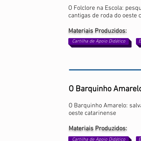
O Folclore na Escola: pesq
cantigas de roda do oeste 
Materiais Produzidos:
Cartilha de Apoio Didático
E
O Barquinho Amarel
O Barquinho Amarelo: salva
oeste catarinense
Materiais Produzidos:
Cartilha de Apoio Didático
E